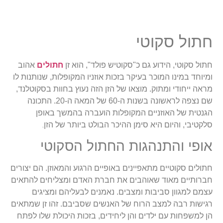
חתול סקוטי
חתול סקוטי, הידוע גם כ"סקוטיש פולד", הוא זן
חתולים
אהוב
ומיוחד במינו המוכר בעיקר בזכות אוזניו המקופלות, שנותנות לו
מראה ייחודי ומתוק. מוצאו של הזן הזה נעוץ בחוות בסקוטלנד,
שם נצפה לראשונה בשנות ה-60 של המאה ה-20. התכונה
הגנטית של האוזניים המקופלות הועברה בהמשך באופן
.
סלקטיבי, והיום היא סימן ההיכר הבולט ביותר של הזן
אופי והתנהגות החתול הסקוטי
חתולים סקוטיים מתאפיינים באופיים הרגוע והמאוזן. הם יצורים
חברותיים מאוד שאוהבים את חברת האדם ומצליחים להתאים
עצמם למגוון סביבות ומצבים. נאמנים לבעליהם ומציגים
רגישות רבה למצב הרוח של האנשים שסביבם. זהו זן שמתאים
הן למשפחות עם ילדים והן ליחידים, בזכות היכולת שלו לפתח