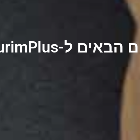
אים ל-GishurimPlus