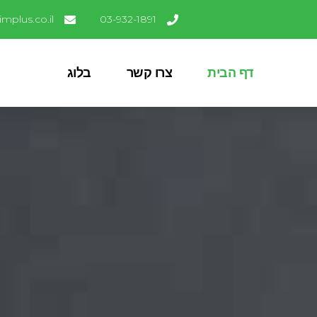
mplus.co.il
03-932-1891
דף הבית
צרו קשר
בלוג