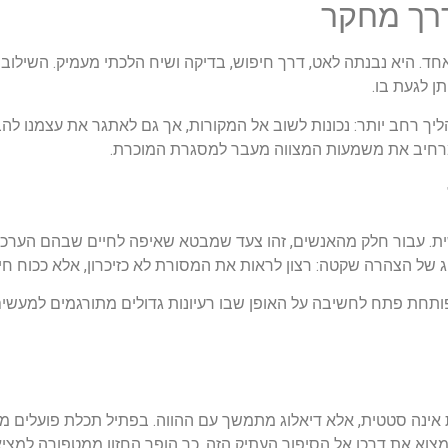
רך מחקר
 היא נבנתה לאט, דרך חיפוש, בדיקה ושיח הלכתי מעמיק. השילוב בי
ן לגעת בו.
יך רחב יותר: נכונות לשוב אל המקורות, אך גם לאתגר את עצמנו להב
שמרחיב את משמעות המצווה מעבר למסגרת המוכרת.
שית. עבור חלק מהאנשים, זהו צעד שמבטא שאיפה לחיים שבהם הערכים
 של הצהרה שקטה: רצון לראות את המסורת לא כזיכרון, אלא ככוח חי.
תחת פתח לחשיבה על האופן שבו רעיונות גדולים מתורגמים למעשים י
ינה סטטית, אלא דיאלוג מתמשך עם ההווה. בפתיל תכלת פועלים מתו
מצוא את דרכו אל הסיפור העתיק הזה. כך הופך החזון ממטפורה למצ