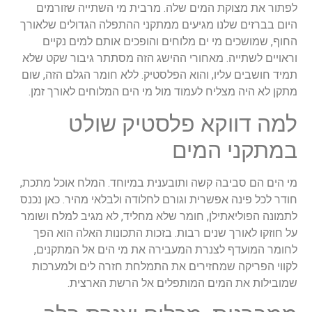
לפתור את מצוקת המים שלה. מרבית מי השתייה שזורמים
היום בברזים שלנו מגיעים ממתקני ההתפלה הגדולים שלאורך
החוף, שמושכים מי ים מלוחים והופכים אותם למים נקיים
וראויים לשתייה. מאחורי ההישג הזה מסתתר גיבור שקט שלא
תמיד חושבים עליו, והוא הפלסטיק. ללא חומר הגלם הזה, שום
מתקן לא היה מצליח לעמוד מול מי הים המלוחים לאורך זמן.
למה דווקא פלסטיק שולט
במתקני המים
מי הים הם סביבה קשה ותובענית במיוחד. המלח אוכל מתכת,
חודר לכל פינה אפשרית וגורם לחלודה ולבלאי מהיר. כאן נכנס
לתמונה הפוליאתילן, חומר שלא מחליד, לא מגיב למלח ושומר
על חוזקו לאורך שנים רבות. בזכות התכונות האלה הוא הפך
לחומר המועדף לצנרת המעבירה את מי הים אל המתקנים,
לקווי הפריקה שמחזירים את התמלחת חזרה לים ולמערכות
שמובילות את המים המותפלים אל הרשת הארצית.