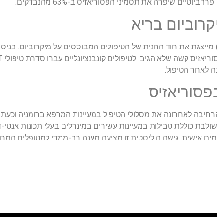
וטיים שיפרה את תסמיני הפסוריאזיס ב-63% מהנבדקים.
רוביום בריא
רנספלנטציה של מיקרוביום בריא (FMT) מייצגת את חוד החנית של הטיפולים המבוססים על מיקרוב
 לאחר הטיפול.
בפסוריאזיס
רחיבה לאחרונה את מסלולי הטיפול במעיינות המרפא ברומניה וכעת
ולבת כוללת טבילות במעיינות עשירים במינרלים בעלי תכונות אנטי-ד
אמים אישית. גישה הוליסטית זו מציעה מענה רב-ממדי למטופלים המ