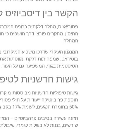
הקשר בין דיסביוזיס ל
פסוריאזיס, מחלה דלקתית כרונית המתב
החיסון. מחקרים פורצי דרך חושפים כי חו
המחלה.
בוטיראט, שמפחיתות דלקת ומווסתות את 
הסיסטמית בגוף, המשפיעה גם על העור.
גישות חדשניות לטיפו
גישות טיפוליות חדשניות מבוססות-מיקרו
50% בחומרת הנגעים, לעומת 17% בקבוצת הפלצבו. באופן מעניין, השיפור הקליני לווה בעלייה ברמות הבוטיראט בצואה ובירידה בסמני דלקת בדם.
תזונה עשירה בסיבים פרהביוטיים – המזי
שורשים, בננות לא בשלות לגמרי, שיבולת