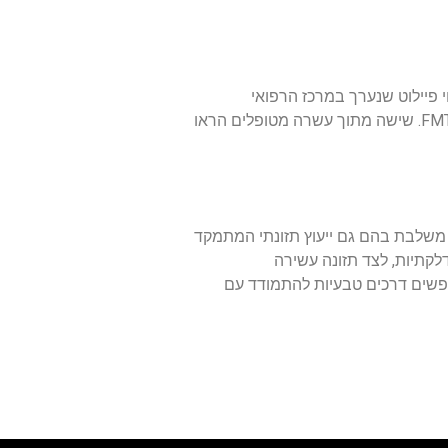
יום. בניסוי פיילוט שנערך במרכז הרפואי
האוניברסיטאי בפרייבורג, גרמניה, חולי פסוריאזיס קשה שלא הגיבו לטיפולים קונבנציונליים עברו סדרת טיפולי FMT. שישה מתוך עשרה מטופלים הראו
 משלבת בהם גם ייעוץ תזונתי המתמקד
לקתיות, לצד תזונה עשירה
חפשים דרכים טבעיות להתמודד עם