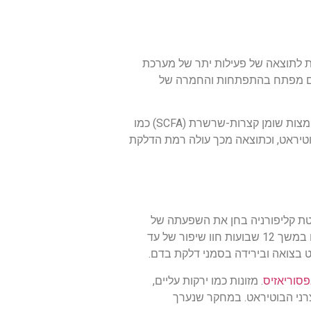
 לתוצאה של פעילות יתר של מערכת
 גורם מפתח בהתפתחות והחמרה של
המנגנון העיקרי שדרכו משפיע המיקרוביום על פסוריאזיס הוא ציר המעי-עור. חיידקים מיטיבים במעי מייצרים חומצות שומן קצרות-שרשרת (SCFA) כמו
וטיראט, וכתוצאה מכך עולה רמת הדלקת
יטת קליפורניה בחן את השפעתה של
תוספת פרוביוטיקה ייעודית על חולי פסוריאזיס. המשתתפים שנטלו תערובת של זני לקטובצילוס וביפידובקטריום במשך 12 שבועות חוו שיפור של עד
פסוריאזיס
. מזונות כמו ירקות עליים,
צרני הבוטיראט. במחקר שנערך