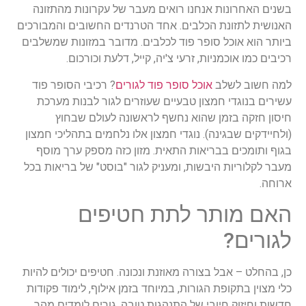
בשנים האחרונות אנחנו רואים מעבר של עקרונות מהתזונה
האנושית לתזונת הכלבים. אחד הטרנדים החשובים והמבורכים
ביותר הוא אוכל סופר פוד לכלבים. מדובר במזונות שמשלבים
רכיבים כמו אוכמניות, זרעי צ'יה, קייל, דלעת וכורכום.
למה חשוב לשלב
אוכל סופר פוד לגורים
? רכיבי הסופר פוד
עשירים בנוגדי חמצון טבעיים שעוזרים לגור לבנות מערכת
חיסון חזקה בזמן שהוא נחשף לראשונה לעולם שבחוץ
(ולחיידקים שבגינה). נוגדי חמצון אלו נלחמים בתהליכי חמצון
בגוף ותומכים בבריאות התאית. מזון כזה מספק ערך מוסף
מעבר לקלוריות היבשות, ומעניק לגור "בוסט" של בריאות בכל
ארוחה.
האם מותר לתת חטיפים
לגורים?
כן, בהחלט – אבל בצורה מאוזנת ונכונה. חטיפים יכולים להיות
כלי מצוין בתקופת הגורות, במיוחד בזמן אילוף, לימוד פקודות
חדשות וחיזוק חיובי של התנהגות טובה. גורים לומדים מהר