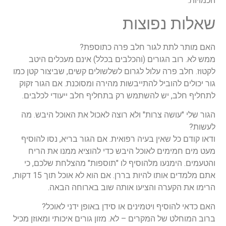
הכמויות.
שאלות נפוצות
האם מותר לתת לגור חלב פרה כתוספת?
ממש לא. רוב הגורים (והכלבים בכלל) אינם מעכלים היטב
לקטוז. חלב פרה עלול לגרום לשלשולים קשים, שביצור קטן כמו
גור יכולים להוביל להתייבשות מהירה ומסוכנת. אם הגור זקוק
לתחליף חלב, יש להשתמש רק בתחליף חלב ייעודי לכלבים.
הגור שלי "עושה צרות" ולא רוצה לאכול את האוכל היבש. מה
לעשות?
ודאו קודם כל שאין בעיה רפואית. אם הגור בריא, נסו להוסיף
מעט מים חמימים לאוכל היבש כדי להוציא ממנו את הריח
והטעמים. הימנעו מלהוסיף לו "תוספות" מהצלחת שלכם, כי
אתם מלמדים אותו להיות בררן. אם הוא לא אוכל תוך 15 דקות,
הרימו את הקערה והציעו אותה שוב בארוחה הבאה.
האם כדאי להוסיף ויטמינים או סידן באופן ידני לאוכל?
ברוב המוחלט של המקרים – לא. מזון גורים איכותי ומאוזן מכיל