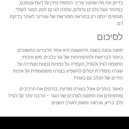
בדיוק את מה שהגור צריך. הוספת סידן על דעת עצמכם,
במיוחד אצל כלבים גדולים, עלולה לגרום לנזק חמור לשלד.
תוספים יינתנו רק בהוראה מפורשת של ווטרינר לאחר בדיקת
דם.
לסיכום
תזונה נכונה בשנה הראשונה היא אחד הדברים החשובים
ביותר לבריאות ולהתפתחות של גור כלבים. מזון איכותי,
התאמה לגיל ולגודל, הקפדה על כמויות נכונות ושמירה על
שגרה מסודרת יכולים להשפיע בצורה משמעותית על איכות
החיים של הכלב גם בעתיד.
כאשר בוחרים אוכל בצורה מודעת, בודקים את הרכיבים
ומתאימים את התזונה לצרכים של הגור – הרבה יותר קל לגדל
כלב בריא, אנרגטי ומאוזן לאורך השנים.