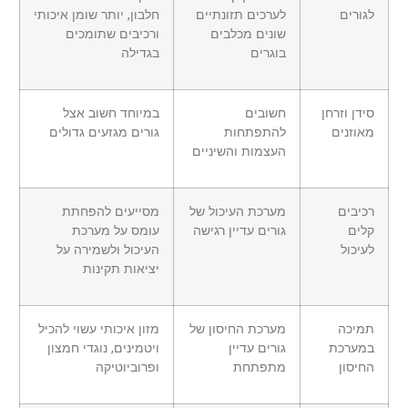
לגורים
לערכים תזונתיים
חלבון, יותר שומן איכותי
שונים מכלבים
ורכיבים שתומכים
בוגרים
בגדילה
סידן וזרחן
חשובים
במיוחד חשוב אצל
מאוזנים
להתפתחות
גורים מגזעים גדולים
העצמות והשיניים
רכיבים
מערכת העיכול של
מסייעים להפחתת
קלים
גורים עדיין רגישה
עומס על מערכת
לעיכול
העיכול ולשמירה על
יציאות תקינות
תמיכה
מערכת החיסון של
מזון איכותי עשוי להכיל
במערכת
גורים עדיין
ויטמינים, נוגדי חמצון
החיסון
מתפתחת
ופרוביוטיקה