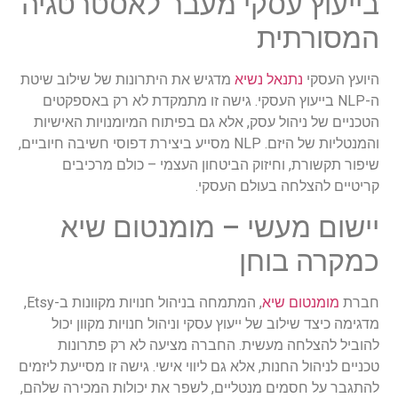
בייעוץ עסקי מעבר לאסטרטגיה
המסורתית
היועץ העסקי
נתנאל נשיא
מדגיש את היתרונות של שילוב שיטת
ה-NLP בייעוץ העסקי. גישה זו מתמקדת לא רק באספקטים
הטכניים של ניהול עסק, אלא גם בפיתוח המיומנויות האישיות
והמנטליות של היזם. NLP מסייע ביצירת דפוסי חשיבה חיוביים,
שיפור תקשורת, וחיזוק הביטחון העצמי – כולם מרכיבים
קריטיים להצלחה בעולם העסקי.
יישום מעשי – מומנטום שיא
כמקרה בוחן
חברת
מומנטום שיא
, המתמחה בניהול חנויות מקוונות ב-Etsy,
מדגימה כיצד שילוב של ייעוץ עסקי וניהול חנויות מקוון יכול
להוביל להצלחה מעשית. החברה מציעה לא רק פתרונות
טכניים לניהול החנות, אלא גם ליווי אישי. גישה זו מסייעת ליזמים
להתגבר על חסמים מנטליים, לשפר את יכולות המכירה שלהם,